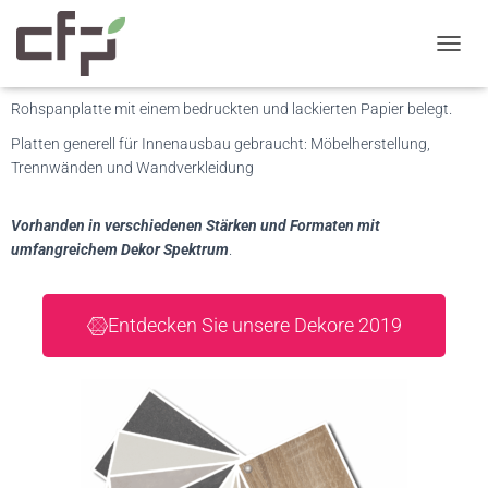
Finish Foil Platte
T
O
G
Rohspanplatte mit einem bedruckten und lackierten Papier belegt.
G
L
Platten generell für Innenausbau gebraucht: Möbelherstellung,
E
Trennwänden und Wandverkleidung
N
A
Vorhanden in verschiedenen Stärken und Formaten mit
V
I
umfangreichem Dekor Spektrum
.
G
A
T
Entdecken Sie unsere Dekore 2019
I
O
N